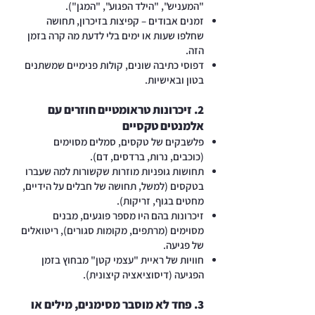
"המעניש", "הילד הפגוע", "המגן").
זמנים אבודים – קפיצות בזיכרון, תחושה
שחלפו שעות או ימים בלי לדעת מה קרה בזמן
הזה.
דפוסי כתיבה שונים, קולות פנימיים שמשתנים
בטון ובאישיות.
2.
זיכרונות טראומטיים חוזרים עם
אלמנטים טקסיים
פלשבקים של טקסים, סמלים מסוימים
(כוכבים, נרות, ברדסים, דם).
תחושות גופניות מוזרות שקשורות למה שעברו
בטקסים (למשל, תחושה של חבלים על הידיים,
מחטים בגוף, זריקות).
זיכרונות בהם היו מספר פוגעים, מבנים
מסוימים (מרתפים, מקומות סגורים), ריטואלים
של פגיעה.
חוויות של ראיית "עצמי קטן" מבחוץ בזמן
הפגיעה (דיסוציאציה קיצונית).
3. פחד לא מוסבר מסימנים, מילים או