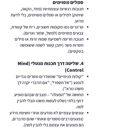
סמלים מסוימים
תגובות רגשיות עוצמתיות (פחד, הקאה,
שיתוק) למילים או סמלים מסוימים, בלי לדעת
מדוע.
טריגרים כמו מקומות חשוכים, ריח של קטורת,
צבעים מסוימים (למשל, שחור ואדום).
תגובה חריפה לשמיעת שפות זרות או מילים
חסרות פשר (יתכן קשור לשפה ששומשה
בטקסים).
4. שליטה דרך תכנות מנטלי (Mind
Control)
"קולות פנימיים" שמשדרים מסרים נגדיים
לנפגע ("אל תספרי", "אם תדברי יקרה לך
משהו נורא").
תחושה של "הפעלה" – מצבים שבהם מופיע
דחף בלתי נשלט לעשות משהו מבלי להבין
למה.
עונשים עצמיים לא מודעים אחרי חשיפת מידע
(נפגעים רבים מספרים שאחרי שהם מדברים,
הם פוצעים את עצמם בלי להבין למה).