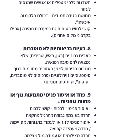
חשדנות כלפי מטפלים או אנשים שמנסים
לעזור.
תחושת בגידה תמידית – "כולם חלק מזה
איכשהו".
קושי לחוש בטוחים גם במערכות תמיכה (אפילו
בקרב ניצולים אחרים).
8. בעיות בריאותיות לא מוסברות
כאבים כרוניים (בטן, ראש, שרירים) שלא
נמצאה להם סיבה רפואית.
תגובות חריפות למגע באזורים מסוימים בגוף.
סימפטומים נוירולוגיים (פרכוסים לא מוסברים,
"טיקים", שיתוקים זמניים)
9. פחד או איסור פנימי מתנועות גוף או
מחוות גופניות :
"איסור פנימי" לבכות - קושי לבכות
חרדה בעוצמה גבוהה מהרגיל מהקאה
איסור פנימי לזוז או לעמוד בתנוחות מסויימות
/ חרדה מעמידה קפואה
חרדה מצילומים או עמידה מול מצלמה