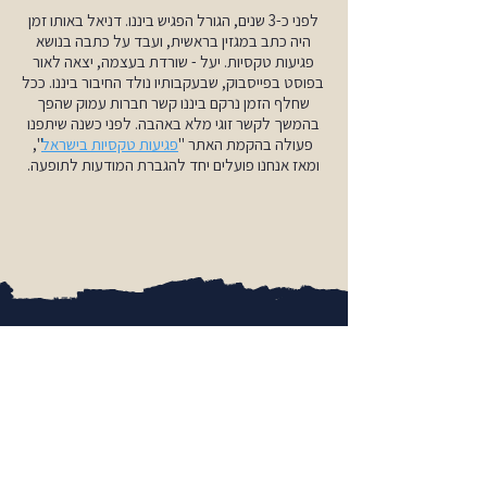
לפני כ-3 שנים, הגורל הפגיש ביננו. דניאל באותו זמן
היה כתב במגזין בראשית, ועבד על כתבה בנושא
פגיעות טקסיות. יעל - שורדת בעצמה, יצאה לאור
בפוסט בפייסבוק, שבעקבותיו נולד החיבור ביננו. ככל
שחלף הזמן נרקם ביננו קשר חברות עמוק שהפך
בהמשך לקשר זוגי מלא באהבה. לפני כשנה שיתפנו
פעולה בהקמת האתר "
פגיעות טקסיות בישראל
",
ומאז אנחנו פועלים יחד להגברת המודעות לתופעה.
משתתפים מספרים