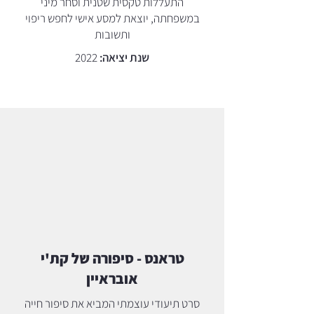
התעללות טקסית שטנית וסחר מיני
במשפחתה, יוצאת למסע אישי לחפש ריפוי
ותשובות
שנת יציאה:
2022
טראנס - סיפורה של קת'י
אובראיין
סרט תיעודי עוצמתי המביא את סיפור חייה