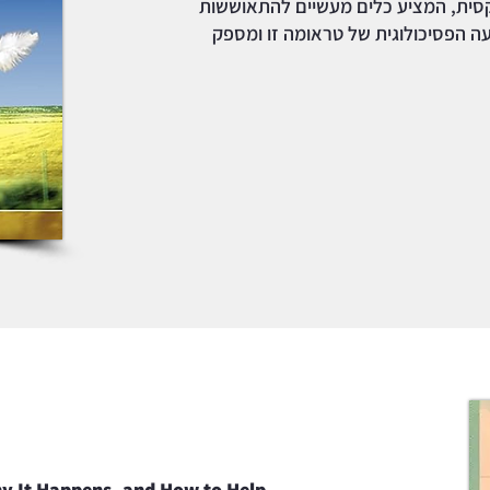
קסית, המציע כלים מעשיים להתאוששות
עה הפסיכולוגית של טראומה זו ומספק
hy It Happens, and How to Help