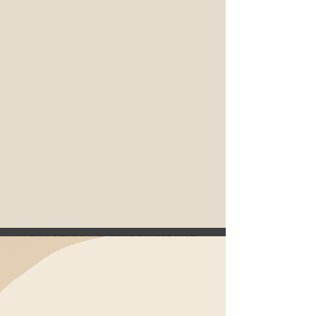
לאחר ההרשמה תועבר/י לעמוד תשלום פתוח
עבור ההרצאה. התמיכה שלך עוזרת לנו
להמשיך ליצור תכנים ולפעול בנושא.
תודה ❤