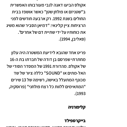
אקולס הביעו דאגה לגבי מעורבותו האפשרית 
ב"שטניזם או פולחן שטן" כאשר אושפז בבית 
החולים בשנת 1992. רק ארבעה חודשים לפני 
הרציחות ציין קלינאי: "דמיאן הסביר שהוא משיג 
את כוחותיו על ידי שתיית דם של אחרים". 
(סאליבן, 1994).
פריט אחד שהובא לידיעת המשטרה היה עלון 
מחתרתי שפרסם בן דודה של חברתו בת ה-16 
של אקולס. מהדורת 1991 של המסדר הסודי של 
האל-מתים או "SOUND" כללה ציור של שד 
מכונף המתעלל באישה, רשימה של 13 שירים 
"המתאימים ללוות כל רצח פולחני" (פרוסקיה, 
1993).
קליפורניה
בייקרספילד