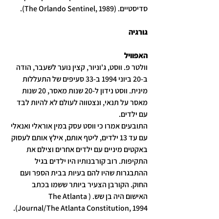
סדיסטיים. (The Orlando Sentinel, 1989).
גורגיה
האפוויל
וולטר פ. ווסט, ג'וניור, קצין נוער לשעבר, הודה 
ב-20 ביוני 1994 ב-33 סעיפים של התעללות 
מינית. ווסט נידון ל-20 שנות מאסר, 20 שנות 
מאסר על תנאי, ונצטווה לעולם לא להיות לבד 
עם ילדים.
התובעים אמרו כי ווסט עסק במין אוראלי ואנאלי 
עם עד 13 ילדים, ליטף אותם, אילץ אותם לעסוק 
באקטים מיניים עם ילדים אחרים וצילם את 
התקיפות. רוב קורבנותיו היו ילדים בגיל 
ההתבגרות שהיו להם בעיות בבית הספר ועם 
החוק. הקורבן הצעיר ביותר ששמו בכתב 
האישום היה בן שש. (The Atlanta 
Journal/The Atlanta Constitution, 1994).