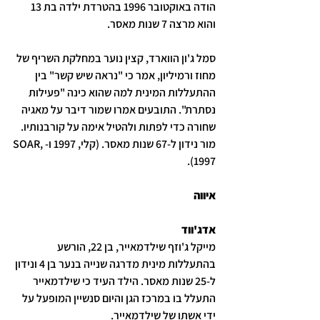
הודה באוקטובר 1996 בהטרדת ילדה בת 13 
והוא מרצה 7 שנות מאסר.
סמל ג'ון הווארד, קצין נוער במחלקת השריף של 
מחוז ורמיליון, אמר כי "נראה שיש קשר" בין 
ההתעללות המינית למה שהוא כינה "פעילות 
נסתרת". התובעים אמרו שמור דיבר על מאגיה 
שחורה כדי לפתות ולהטיל אימה על קורבנותיו.
מור נידון ל-67 שנות מאסר. (קלי, 1997 ו-SOAR, 
1997).
איווה
אדג'ווד
מייקל ג'וזף שילדמאייר, בן 22, הורשע 
בהתעללות מינית מדרגה שנייה בנער בן 4 ונידון 
ל-25 שנות מאסר. הילד העיד כי שילדמאייר 
התעלל בו במרכז הגן והיום סנשיין המופעל על 
ידי אשתו של שילדמאייר. 