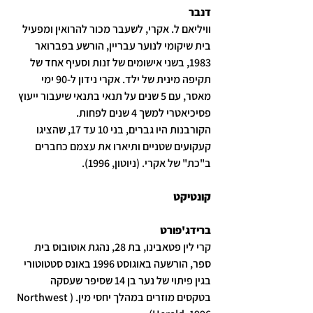
דנבר
וויליאם ל. אקרי, לשעבר מכור להרואין ומפעיל 
בית שיקומי לנוער עבריין, הורשע בפברואר 
1983, בשני אישומים של זנות וסעיף אחד של 
תקיפה מינית של ילד. אקרי נידון ל-90 ימי 
מאסר, עם 5 שנים על תנאי בתנאי שיעבור ייעוץ 
פסיכיאטרי למשך 4 שנים לפחות.
הקורבנות היו גברים, בני 10 עד 17, שהציגו 
קעקועים שטניים ותיארו את עצמם כחברים 
ב"כת" של אקרי. (ניוטון, 1996).
קונטיקט
ברידג'פורט
קרי לין פטאבינו, בת 28, נהגת אוטובוס בית 
ספר, הורשעה באוגוסט 1996 באונס סטטוטורי 
בגין פיתוי של נער בן 14 שסיפר שעסקה 
בטקסים מוזרים במהלך יחסי מין. (Northwest 