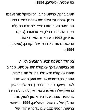
כת שטנית. (סאליבן, 1994).
סטיב ברנץ', כריסטופר ביירס ומייקל מור נעלמו 
בזמן שרכבו על האופניים שלהם במאי 1993. 
גופותיהם העירומות נמצאו למחרת בתעלת 
ניקוז. הנערים נכבלו, נאנסו והוכו. (שיקגו 
טריביון, 1993).  עד אחד העיד כי אחד 
הנאשמים שתה את דמו של הקורבן. (סאליבן, 
1994).
במהלך המשפט הציגו התובעים ראיות 
המצביעות על כך שאקולס היה שטניסט. מכרים 
סיפרו שאקולס נשא גולגולת של חתול לבית 
הספר, כתב שירים שטניים וטען שהוא סוגד 
לשטן. (שיקגו טריביון, 1993). במהלך הראיון 
הראשון שלו במשטרה אמר אקולס לבלש רידג' 
שהסופר האהוב עליו היה אנטון לאווי, מחבר 
התנ"ך של כת השטן. (סאליבן, 1994). רישומי 
בריאות הנפש מצביעים על כך שהוריו של 