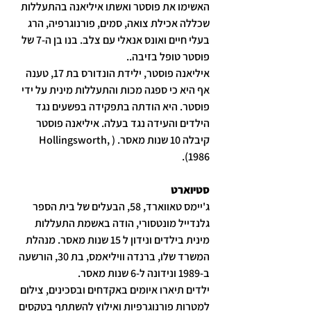
האשימו את פוסטר ואשתו איליאנה בהתעללות 
שכללה אכילת צואה, סמים, פורנוגרפיה, הרג 
בעלי חיים ואונס אנאלי עם צלב. בנו בן ה-7 של 
פוסטר טופל בזיבה..
איליאנה פוסטר, ילידת הונדורס בת 17, טענה 
אף היא כי ספגה מכות והתעללות מינית על ידי 
פוסטר. היא הודתה בתפקידה בפשעים נגד 
הילדים והעידה נגד בעלה. איליאנה פוסטר 
קיבלה 10 שנות מאסר. (Hollingsworth, 
1986).
סטיוארט
ג'יימס טאווארד, 58, הבעלים של בית הספר 
גלנדייל מונטסורי, הודה באשמת התעללות 
מינית בילדים ונידון ל 15 שנות מאסר. מנהלת 
המשרד שלו, ברנדה וויליאמס, בת 30, הורשעה 
ב-1989 ונידונה ל-6 שנות מאסר.
ילדים תיארו איומים באקדחים ובסכינים, צילום 
למטרות פורנוגרפיות ואילוץ להשתתף בטקסים 