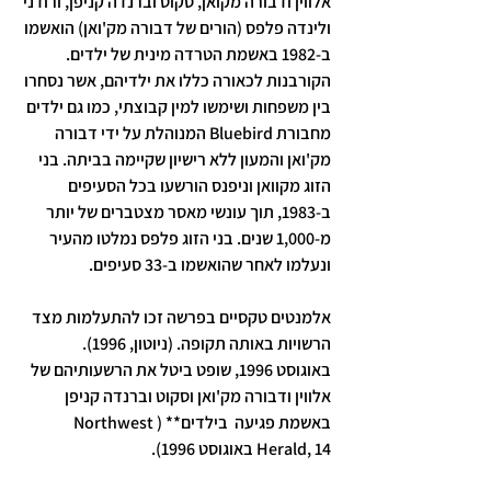
אלווין ודבורה מקואן, סקוט וברנדה קניפן, ורודני 
ולינדה פלפס (הורים של דבורה מק'ואן) הואשמו 
ב-1982 באשמת הטרדה מינית של ילדים. 
הקורבנות לכאורה כללו את ילדיהם, אשר נסחרו 
בין משפחות ושימשו למין קבוצתי, כמו גם ילדים 
מחבורת Bluebird המנוהלת על ידי דבורה 
מק'ואן והמעון ללא רישיון שקיימה בביתה. בני 
הזוג מקוואן וניפנס הורשעו בכל הסעיפים 
ב-1983, תוך עונשי מאסר מצטברים של יותר 
מ-1,000 שנים. בני הזוג פלפס נמלטו מהעיר 
ונעלמו לאחר שהואשמו ב-33 סעיפים.
אלמנטים טקסיים בפרשה זכו להתעלמות מצד 
הרשויות באותה תקופה. (ניוטון, 1996).
באוגוסט 1996, שופט ביטל את הרשעותיהם של 
אלווין ודבורה מק'ואן וסקוט וברנדה קניפן 
באשמת פגיעה  בילדים** (Northwest 
Herald, 14 באוגוסט 1996).