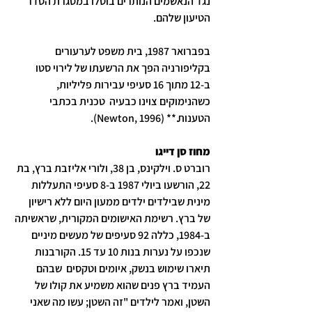
נגד הנאשמים הנותרים בוטלו במסגרת הסדר 
הטיעון שלהם.
בפברואר 1987, בית משפט לערעורים 
בקליפורניה הפך את הרשעתו של לירוי סטו 
ב-12 מתוך 16 סעיפי עבירות פליליות, 
כשהנימוקים צוינו כבעיה  טכנית בכתבי 
הטענות.** (Newton, 1996).
מחוז סן דייגו
רוברט ס. וילקינס, בן 38, ולורי אליזבת ברץ, בת 
22, הורשעו ביולי 1987 ב-8 סעיפי התעללות 
מינית שבילדים ילדים ממעון היום ללא רישיון 
של ברץ. רשימת האישומים המקורית, שראשיתה 
ב-1984, כללה 92 סעיפים של מעשים מיניים 
שנכפו על נערות בנות 10 עד 15. הקורבנות 
תיארו שימוש בנשק, איומים וטקסים  שבהם 
העמיד ברץ פנים שהוא משמיע את קולו של 
השטן, ואמר לילדים "זה השטן; עשו מה שאני 