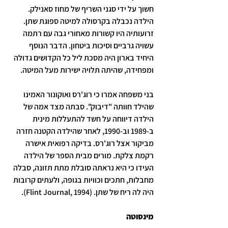
חשוך על ידי סגני השריף של מחוז סאנילק. 
הילדה נכבלה בקרסולה למיטה ספוגת שתן. 
זרועותיה היו קשורות מאחורי גבה עם רתמה 
עשויה גרביים וסיכות ביטחון. הדבר הנוסף 
היחיד בארון היה מסכת ליל כל הקדושים גדולה 
ומפחידה, שהיתה תלויה ישירות מעל המיטה.
בני משפחה אמרו כי רוג'רס ואוקונור האמינו 
שהילד חוותה "דיבוק". סבתה מצד אמה של 
הילדה דיווחה על חשד להתעללות מינית 
ב-1989 וב-1990, לאחר שהילדה הקטנה חזרה 
מביקור אצל רוג'רס. בדיקה רפואית אישרה 
רקמת צלקת. מורים מבית הספר של הילדה 
העידו כי היא נראתה סובלת מתת תזונה, סבלה 
מחבלות, חתכים וכוויות בגופה, ולעתים קרובות 
היה לה ריח של שתן. (Flint Journal, 1994).
מינסוטה